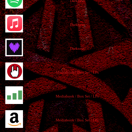
Darkness
APPLE MUSIC
Darkness
DEEZER
Darkness
EMP Shop
Mediabook / Box Set / LPs
JPC
Mediabook / Box Set / LPs
AMAZON SHOP
Mediabook / Box Set / LPs