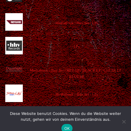
IMPERICON
Mediabook / Box Set / LPs
HHV RECORDS
LPs
DUSSMANN
Mediabook /
Box Set /
RED LP /
BLACK LP /
CLEAR LP /
BLUE LP
SEASON OF MIST
Mediabook / Box Set / LPs
ex libris
Diese Website benutzt Cookies. Wenn du die Website weiter
Box Set / Mediabook
nutzt, gehen wir von deinem Einverständnis aus.
OK